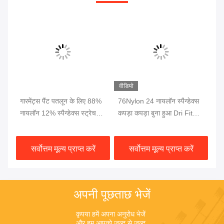
वीडियो
गारमेंट्स पैंट पतलून के लिए 88%
76Nylon 24 नायलॉन स्पैन्डेक्स
योग
नायलॉन 12% स्पैन्डेक्स स्ट्रेच
कपड़ा कपड़ा बुना हुआ Dri Fit
रंग
फैब्रिक 70 डी 4 रास्ता
कपड़ा इंटरलॉक सांस 230gsm
फै
सर्वोत्तम मूल्य प्राप्त करें
सर्वोत्तम मूल्य प्राप्त करें
अपनी पूछताछ भेजें
कृपया हमें अपना अनुरोध भेजें 
और हम आपको जल्द से जल्द 