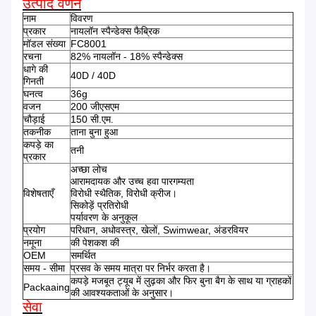
उत्पाद वर्णन
नाम
विवरण
प्रकार
नायलॉन स्पैन्डेक्स फैब्रिक
मॉडल संख्या
FC8001
रचना
82% नायलॉन - 18% स्पैन्डेक्स
धागे की
40D / 40D
गिनती
घनत्व
36g
वजन
200 जीएसएम
चौड़ाई
150 सी.एम.
तकनीक
ताना बुना हुआ
कपड़े का
तनी
प्रकार
अच्छा लोच
आरामदायक और उच्च हवा पारगम्यता
विशेषताएँ
विरोधी स्थैतिक, विरोधी क्रीज।
सिकोड़ें प्रतिरोधी
पर्यावरण के अनुकूल
प्रयोग
परिधान, अधोवस्त्र, खेलों, Swimwear, अंडरवियर
नमूना
की पेशकश की
OEM
समर्थित
समय - सीमा
प्रसव के समय मात्रा पर निर्भर करता है।
कपड़े मजबूत ट्यूब में लुढ़का और फिर बुना बैग के साथ या ग्राहकों
Packaaing
की आवश्यकताओं के अनुसार।
सेवा