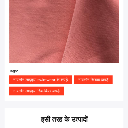
Tags:
नायलॉन लाइक्रा swimwear के कपड़े
नायलॉन खिंचाव कपड़े
नायलॉन लाइक्रा स्विमवियर कपड़े
इसी तरह के उत्पादों