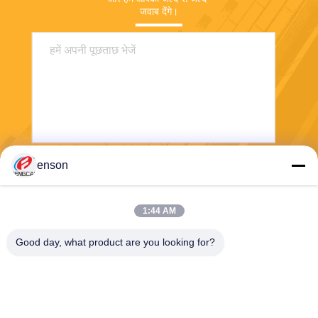
जवाब देंगे।
enson
भेजना
1:44 AM
Good day, what product are you looking for?
Haining FengCai Textile Co.,Ltd.