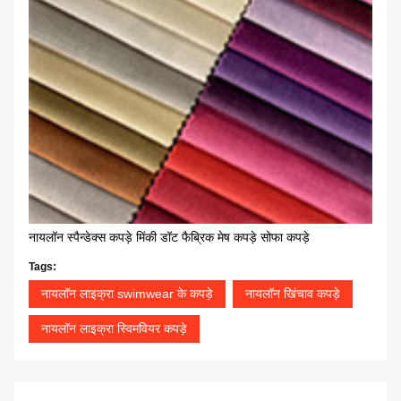
नायलॉन स्पैन्डेक्स कपड़े मिंकी डॉट फैब्रिक मेष कपड़े सोफा कपड़े
Tags:
नायलॉन लाइक्रा swimwear के कपड़े
नायलॉन खिंचाव कपड़े
नायलॉन लाइक्रा स्विमवियर कपड़े