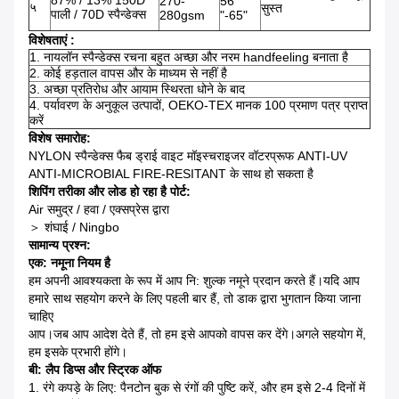
87% / 13% 150D
270-
56
५
सुस्त
पाली / 70D स्पैन्डेक्स
280gsm
"-65"
विशेषताएं :
1. नायलॉन स्पैन्डेक्स रचना बहुत अच्छा और नरम handfeeling बनाता है
2. कोई हड़ताल वापस और के माध्यम से नहीं है
3. अच्छा प्रतिरोध और आयाम स्थिरता धोने के बाद
4. पर्यावरण के अनुकूल उत्पादों, OEKO-TEX मानक 100 प्रमाण पत्र प्राप्त
करें
विशेष समारोह:
NYLON स्पैन्डेक्स फैब ड्राई वाइट मॉइस्चराइजर वॉटरप्रूफ ANTI-UV
ANTI-MICROBIAL FIRE-RESITANT के साथ हो सकता है
शिपिंग तरीका और लोड हो रहा है पोर्ट:
Air समुद्र / हवा / एक्सप्रेस द्वारा
＞ शंघाई / Ningbo
सामान्य प्रश्न:
एक: नमूना नियम है
हम अपनी आवश्यकता के रूप में आप नि: शुल्क नमूने प्रदान करते हैं।यदि आप
हमारे साथ सहयोग करने के लिए पहली बार हैं, तो डाक द्वारा भुगतान किया जाना
चाहिए
आप।जब आप आदेश देते हैं, तो हम इसे आपको वापस कर देंगे।अगले सहयोग में,
हम इसके प्रभारी होंगे।
बी: लैप डिप्स और स्ट्रिक ऑफ
1. रंगे कपड़े के लिए: पैनटोन बुक से रंगों की पुष्टि करें, और हम इसे 2-4 दिनों में