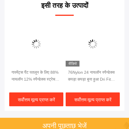
इसी तरह के उत्पादों
वीडियो
गारमेंट्स पैंट पतलून के लिए 88%
76Nylon 24 नायलॉन स्पैन्डेक्स
योग
नायलॉन 12% स्पैन्डेक्स स्ट्रेच
कपड़ा कपड़ा बुना हुआ Dri Fit
रंग
फैब्रिक 70 डी 4 रास्ता
कपड़ा इंटरलॉक सांस 230gsm
फै
सर्वोत्तम मूल्य प्राप्त करें
सर्वोत्तम मूल्य प्राप्त करें
अपनी पूछताछ भेजें