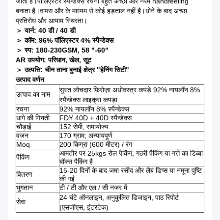
जाता है।पॉलिएस्टर स्पैन्डेक्स रचना बहुत अच्छा और नरम handfeeling
बनाता है।वापस और के माध्यम से कोई हड़ताल नहीं है।धोने के बाद अच्छा
प्रतिरोध और आयाम स्थिरता।
＞ यार्न: 40 डी / 40 डी
＞ कॉम: 96% पॉलिएस्टर 4% स्पैन्डेक्स
＞ स्प: 180-230GSM, 58 "-60"
AR उपयोग: परिधान, खेल, सूट
＞ उत्पत्ति: चीन ताना बुनाई क्षेत्र "हेनिंग सिटी"
उत्पाद वर्णन
सुस्त लोचदार फ़िरोज़ा अधोवस्त्र कपड़े 92% नायलॉन 8%
उत्पाद का नाम
स्पैन्डेक्स लाइक्रा कपड़ा
रचना
92% नायलॉन 8% स्पैन्डेक्स
धागे की गिनती
FDY 40D + 40D स्पैन्डेक्स
चौड़ाई
152 सेमी; समायोज्य
वजन
170 ग्राम; अन्यायपूर्ण
Moq
200 किग्रा (600 मीटर) / रंग
आमतौर पर 25kgs रोल पैकिंग, गठरी पैकिंग या गत्ते का डिब्बा
पैकिंग
बॉक्स पैकिंग है
15-20 दिनों के बाद जमा रसीद और लैब डिप्स या नमूना पुष्टि
वितरण
की गई
भुगतान
टी / टी और एल / सी नजर में
24 घंटे ऑनलाइन, अनुकूलित डिजाइन, पाठ रिपोर्ट
सेवा
(एसजीएस, इंटरटेक)