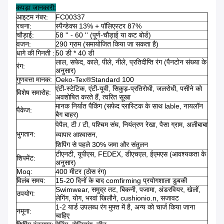
कपड़ा जानकारी:
आइटम नंबर:
FC00337
रचना:
स्पैन्डेक्स 13% + पॉलिएस्टर 87%
चौड़ाई:
58 '' - 60 '' (पूर्ण-चौड़ाई या कट बोर्ड)
वजन:
290 ग्राम (समायोजित किया जा सकता है)
धागे की गिनती :
50 डी * 40 डी
लाल, सफेद, काले, पीले, नीले, प्रतिदीप्ति रंग (पैनटोन संख्या के
रंग:
अनुसार)
गुणवत्ता मानक:
Oeko-Tex®Standard 100
एंटी-स्टेटिक, एंटी-यूवी, सिकुड़-प्रतिरोधी, जलरोधी, पसीने को
विशेष समारोह:
अवशोषित करते हैं, त्वरित सूखा
मानक निर्यात पैकिंग (सफेद प्लास्टिक के साथ lable, नायलॉन
पैकेज:
बैग बाहर)
पेपैल, टी / टी, पश्चिम संघ, नियंत्रण रेखा, पैसा ग्राम, अलीबाबा
भुगतान:
व्यापार आश्वासन,
शिपिंग से पहले 30% जमा और संतुलन
टीएनटी, यूपीएस, FEDEX, डीएचएल, ईएमएस (आवश्यकता के
शिपमेंट:
अनुसार)
Moq:
400 मीटर (ठोस रंग)
विलंब समय:
15-20 दिनों के बाद comfirming प्रयोगशाला डुबकी
Swimwear, समुद्र तट, बिकनी, पजामा, अंडरवियर, खेलों,
उपयोग:
लेगिंग, योग, भरवां खिलौने, cushionio.n, सजावट
1-2 यार्ड उपलब्ध रंग मुफ्त में है, अन्य को चार्ज किया जाना
नमूना:
चाहिए