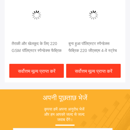
तैराकी और खेलकूद के लिए 220
बुना हुआ पॉलिएस्टर स्पैन्डेक्स
पॉल
स
GSM पॉलिएस्टर स्पैन्डेक्स फैब्रिक
फैब्रिक 220 जीएसएम 4-वे स्ट्रेच
स्
सर्वोत्तम मूल्य प्राप्त करें
सर्वोत्तम मूल्य प्राप्त करें
अपनी पूछताछ भेजें
कृपया हमें अपना अनुरोध भेजें 
और हम आपको जल्द से जल्द 
जवाब देंगे।