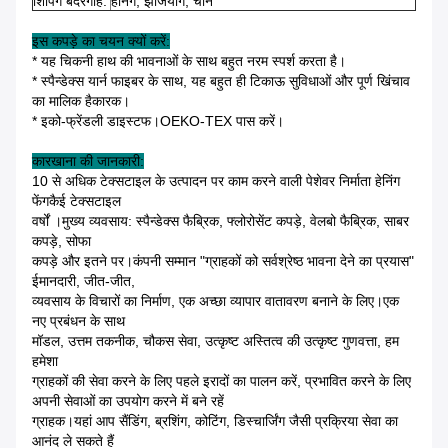
शिपिंग बंदरगाह:
हेनिंग, झेजियांग, चीन
इस कपड़े का चयन क्यों करें:
* यह चिकनी हाथ की भावनाओं के साथ बहुत नरम स्पर्श करता है।
* स्पैन्डेक्स यार्न फाइबर के साथ, यह बहुत ही टिकाऊ सुविधाओं और पूर्ण खिंचाव
का मालिक है
कारक।
* इको-फ्रेंडली डाइस्टफ।OEKO-TEX पास करें।
कारखाना की जानकारी:
10 से अधिक टेक्सटाइल के उत्पादन पर काम करने वाली पेशेवर निर्माता हेनिंग
फेंगकैई टेक्सटाइल
वर्षों ।मुख्य व्यवसाय: स्पैन्डेक्स फैब्रिक, फ्लोरोसेंट कपड़े, वेलबो फैब्रिक, साबर
कपड़े, सोफा
कपड़े और इतने पर।कंपनी सम्मान "ग्राहकों को सर्वश्रेष्ठ भावना देने का प्रयास"
ईमानदारी, जीत-जीत,
व्यवसाय के विचारों का निर्माण, एक अच्छा व्यापार वातावरण बनाने के लिए।एक
नए प्रबंधन के साथ
मॉडल, उत्तम तकनीक, चौकस सेवा, उत्कृष्ट अस्तित्व की उत्कृष्ट गुणवत्ता, हम
हमेशा
ग्राहकों की सेवा करने के लिए पहले इरादों का पालन करें, प्रभावित करने के लिए
अपनी सेवाओं का उपयोग करने में बने रहें
ग्राहक।यहां आप सैंडिंग, ब्रशिंग, कोटिंग, डिस्चार्जिंग जैसी प्रक्रिया सेवा का
आनंद ले सकते हैं