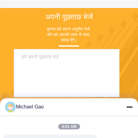
अपनी पूछताछ भेजें
कृपया हमें अपना अनुरोध भेजें 
और हम आपको जल्द से जल्द 
जवाब देंगे।
Michael Gao
भेजना
6:01 AM