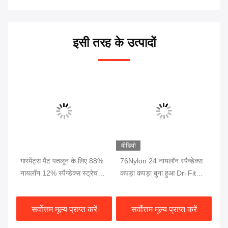
इसी तरह के उत्पादों
वीडियो
गारमेंट्स पैंट पतलून के लिए 88%
76Nylon 24 नायलॉन स्पैन्डेक्स
योग
नायलॉन 12% स्पैन्डेक्स स्ट्रेच
कपड़ा कपड़ा बुना हुआ Dri Fit
रंग
फैब्रिक 70 डी 4 रास्ता
कपड़ा इंटरलॉक सांस 230gsm
फै
सर्वोत्तम मूल्य प्राप्त करें
सर्वोत्तम मूल्य प्राप्त करें