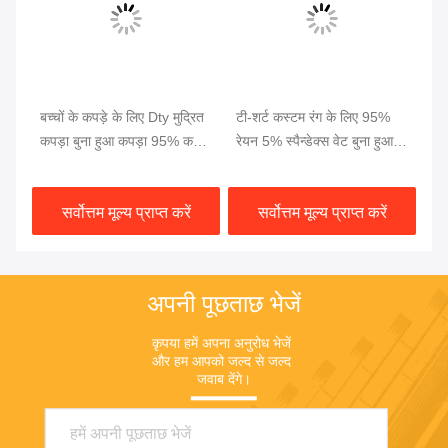
बच्चों के कपड़े के लिए Dty मुद्रित
टी-शर्ट कस्टम रंग के लिए 95%
१०
ास
कपड़ा बुना हुआ कपड़ा 95% कपास
रेयन 5% स्पैन्डेक्स वेट बुना हुआ
फ्ल
5% स्पैन्डेक्स
कपड़ा
डा
सर्वोत्तम मूल्य प्राप्त करें
सर्वोत्तम मूल्य प्राप्त करें
अपनी पूछताछ भेजें
कृपया हमें अपना अनुरोध भेजें 
और हम आपको जल्द से जल्द 
जवाब देंगे।