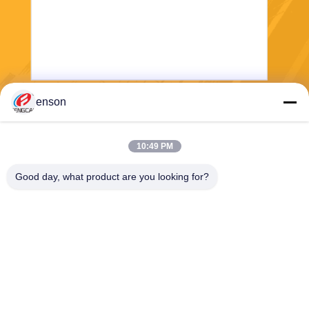
enson
भेजना
10:49 PM
Good day, what product are you looking for?
Haining FengCai Textile Co.,Ltd.
ensonlu@live.cn
86--13750792529
बिल्डिंग 8, नंबर 5 किंगचुआन रोड,
क्सीकियाओ टाउन, हेनिंग, झेजियांग,