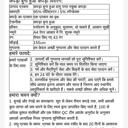
कपड़ा बुना हुआ कपड़ा विवरण:
उत्पाद प्रकार:
कपड़ा बुना हुआ वायु परत स्कूबा कपड़ा
सामग्री:
95% पॉलिएस्टर / 5% स्पैन्डेक्स
कपड़े का प्रकार:
एक प्रकार का वृक्ष
टेकनीक:
कपड़ा बुना हुआ
फ़ीचर:
पर्यावरण के अनुकूल, मुलायम, धो सकते हैं, आसान सूखी
नमूने:
A4 पेपर आकार में नि: शुल्क नमूने
रंग:
तैयार किए गए 43 रंग
चौड़ाई:
155cm
गुणवत्ता:
हम केवल अच्छी गुणवत्ता और सेवा प्रदान करते हैं
हमारे फायदे:
1. उत्पादों की गुणवत्ता मानकों को पूरा सुनिश्चित करें।
हमारे ग्राहकों
2. सुनिश्चित करें कि माल समय पर वितरित किया जाएगा
के लिए वादा:
3. गर्म और मैत्रीपूर्ण सेवा और बिक्री के बाद सेवा प्रदान करें।
4, हम 24 घंटे के भीतर जवाब देंगे।
5, वास्तविक गुणवत्ता और सेवा की गारंटी, आप पाएंगे कि हमसे
सीधे आयात इतना आसान और सरल है जितना आप स्थानीय
आपूर्तिकर्ता से खरीदते हैं। सबसे अच्छी कीमत और अधिक चुनें।
हमारा चयन क्यों?
1. बुनाई और रंगाई का कारखाना: सूत से लेकर तैयार कपड़े तक, सभी आपकी
कुल लागत को कम करने के लिए स्वयं द्वारा उत्पादित किए जाते हैं;
100 से
अधिक कुशल श्रमिकों और एक पेशेवर QC टीम आपके अनुरोध के अनुसार
आपको अत्यधिक स्थिर गुणवत्ता सुनिश्चित करती है;
2. लघु प्रसव के समय: प्रसव के समय जमा रसीद के बाद 20 दिनों के आसपास