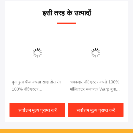
इसी तरह के उत्पादों
बुना हुआ पीक कपड़ा सादा ठोस रंग
चमकदार पॉलिएस्टर कपड़े 100%
मुस
100% पॉलिएस्टर
पॉलिएस्टर चमकदार Warp बुना
10
INTERLOCK कपड़ों के लिए
हुआ सूती जूता चमकदार बुना हुआ
कप
पीक कपड़े
कपड़े के लिए
सर्वोत्तम मूल्य प्राप्त करें
सर्वोत्तम मूल्य प्राप्त करें