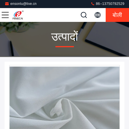
ensonlu@live.cn
86--13750792529
बोली
उत्पादों