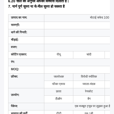
6.20 साल का अनुभव आपको विश्वास दिलाता है।
7. यार्न पूर्ण सुस्त या से-मील सुस्त हो सकता है
उत्पाद का नाम:
मोटाई सफेद 100 ग्रा
सामग्री:
1
धागे की गिनती:
चौड़ाई:
वजन:
कोटिंग प्रकार:
पीयू
चांदी
ड
रंग:
MOQ:
300
फ़ीचर:
जलरोधक
विरोधी स्थैतिक
विर
फीका प्रूफ
ज्वाला-मंदक
धो
छाता
रेनकोट
शा
उपयोग:
हैंडबैग
बैग
पैकेज:
एक मजबूत ट्यूब पर लुढ़का हुआ है, और
भुगतान की शर्तें:
टीटी
एल / सी