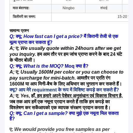
माल बंदरगाह:
Ningbo
शंघाई
डिलीवरी का समय:
15-20 दिनों
सामान्य प्रश्न
Q;
क्यू;
How fast can I get a price?
मैं कितनी तेजी से एक
मूल्य प्राप्त कर सकता हूं?
A;
ए;
We usually quote within 24hours after we get
you inquiry.
हम आम तौर पर हम जांच प्राप्त करने के बाद 24 घंटे
के भीतर बोली।
Q;
क्यू;
What is the MOQ?
Moq क्या है?
A;
ए;
Usually 1600M per color or you can choose to
pay surcharge for mini-batch.
आमतौर पर प्रति रंग
1600M या आप मिनी-बैच के लिए अधिभार का भुगतान कर सकते हैं।
क्यू? आप मेरे requirment के रूप में विशिष्ट कपड़े कर सकते हैं?
A;
ए;
Yes,
हाँ,
हम हमारे अपने पेशेवर अनुसंधान एवं विकास विभाग है
,
जब तक आप हमें एक नमूना प्रदान करते हैं ताकि हम कपड़े का
विश्लेषण कर सकें
आपको एक व्यापक संरक्षण प्रदान करता है।
Q;
क्यू;
Can I get a sample?
क्या मुझे एक नमूना मिल सकता 
है?
ए; 
We would provide you free samples as per 