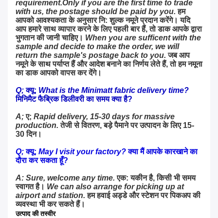
requirement.Only if you are the first time to trade 
with us, the postage should be paid by you.
हम 
आपको आवश्यकता के अनुसार नि: शुल्क नमूने प्रदान करेंगे। यदि 
आप हमारे साथ व्यापार करने के लिए पहली बार हैं, तो डाक आपके द्वारा 
भुगतान की जानी चाहिए।
When you are sufficent with the 
sample and decide to make the order, we will 
return the sample's postage back to you.
जब आप 
नमूने के साथ पर्याप्त हैं और आदेश बनाने का निर्णय लेते हैं, तो हम नमूना 
का डाक आपको वापस कर देंगे।
Q;
क्यू;
What is the Minimatt fabric delivery time?
मिनिमैट फैब्रिक डिलीवरी का समय क्या है?
A;
ए;
Rapid delivery, 15-30 days for massive 
production.
तेजी से वितरण, बड़े पैमाने पर उत्पादन के लिए 15-
30 दिन।
Q;
क्यू;
May I visit your factory?
क्या मैं आपके कारखाने का 
दौरा कर सकता हूँ?
A: Sure, welcome any time.
एक: यकीन है, किसी भी समय 
स्वागत है।
We can also arrange for picking up at 
airport and station.
हम हवाई अड्डे और स्टेशन पर पिकअप की 
व्यवस्था भी कर सकते हैं।
उत्पाद की तस्वीर