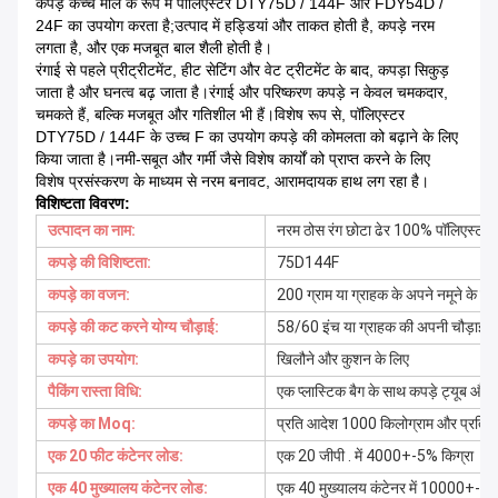
कपड़े कच्चे माल के रूप में पॉलिएस्टर DTY75D / 144F और FDY54D /
24F का उपयोग करता है;उत्पाद में हड्डियां और ताकत होती है, कपड़े नरम
लगता है, और एक मजबूत बाल शैली होती है।
रंगाई से पहले प्रीट्रीटमेंट, हीट सेटिंग और वेट ट्रीटमेंट के बाद, कपड़ा सिकुड़
जाता है और घनत्व बढ़ जाता है।रंगाई और परिष्करण कपड़े न केवल चमकदार,
चमकते हैं, बल्कि मजबूत और गतिशील भी हैं।विशेष रूप से, पॉलिएस्टर
DTY75D / 144F के उच्च F का उपयोग कपड़े की कोमलता को बढ़ाने के लिए
किया जाता है।नमी-सबूत और गर्मी जैसे विशेष कार्यों को प्राप्त करने के लिए
विशेष प्रसंस्करण के माध्यम से नरम बनावट, आरामदायक हाथ लग रहा है।
विशिष्टता विवरण:
उत्पादन का नाम:
नरम ठोस रंग छोटा ढेर 100% पॉलिएस्टर ब
कपड़े की विशिष्टता:
75D144F
कपड़े का वजन:
200 ग्राम या ग्राहक के अपने नमूने के व
कपड़े की कट करने योग्य चौड़ाई:
58/60 इंच या ग्राहक की अपनी चौड़ाई क
कपड़े का उपयोग:
खिलौने और कुशन के लिए
पैकिंग रास्ता विधि:
एक प्लास्टिक बैग के साथ कपड़े ट्यूब और 
कपड़े का Moq:
प्रति आदेश 1000 किलोग्राम और प्रति आद
एक 20 फीट कंटेनर लोड:
एक 20 जीपी . में 4000+-5% किग्रा
एक 40 मुख्यालय कंटेनर लोड:
एक 40 मुख्यालय कंटेनर में 10000+-5%