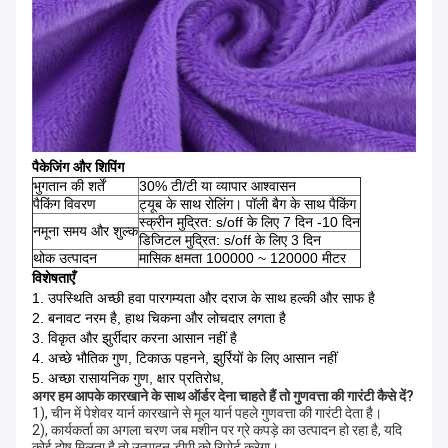
पैकेजिंग और शिपिंग
भुगतान की शर्तें
30% टी/टी या व्यापार आश्वासन
पैकिंग विवरण
ट्यूब के साथ रोलिंग। पॉली बैग के साथ पैकिंग
स्क्रीन मुद्रित: s/off के लिए 7 दिन -10 दिन
नमूना समय और शुल्क
डिजिटल मुद्रित: s/off के लिए 3 दिन
थोक उत्पादन
मासिक क्षमता 100000 ~ 120000 मीटर
विशेषताएँ
1. उपस्थिति अच्छी हवा पारगम्यता और दराज के साथ हल्की और साफ है
2. बनावट नरम है, हाथ चिकना और लोचदार लगता है
3. विकृत और झुर्रीदार करना आसान नहीं है
4. अच्छे भौतिक गुण, टिकाऊ पहनने, झुर्रियों के लिए आसान नहीं
5. अच्छा रासायनिक गुण, क्षार प्रतिरोध,
अगर हम आपके कारखाने के साथ ऑर्डर देना चाहते हैं तो गुणवत्ता की गारंटी कैसे दें?
1), चीन में पेशेवर यार्न कारखाने से मूल यार्न पहले गुणवत्ता की गारंटी देता है।
2), कार्यकर्ता का अगला चरण जब मशीन पर ग्रे कपड़े का उत्पादन हो रहा है, यदि 
कोई दोष मिलता है तो उत्पादन डीपी को रिपोर्ट करेगा।