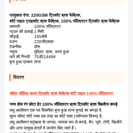
प्रमुखता देना:
220GSM ट्रिकॉट ब्रश फैब्रिक
,
शॉर्ट पाइल ट्राइकॉट ब्रश फैब्रिक
,
100% पॉलिएस्टर ट्रिकॉट ब्रश फैब्रिक
सामग्री:
100% पॉलिएस्टर
गट्ठर की ऊंचाई:
1 मिमी
चौड़ाई:
155सेमी
वज़न:
220जीएसएम
टेकनीक:
ठोस
नमूना:
मुद्रित, ब्रश, उभरा हुआ
धागे की गिनती:
75डी/144एफ
बुना हुआ प्रकार:
ताना
विवरण
सॉफ्ट सॉलिड कलर ट्रिकॉट ब्रश फैब्रिक शॉर्ट पाइल 100% पॉलिएस्टर
नरम ठोस रंग छोटा ढेर 100% पॉलिएस्टर ब्रश ट्रिकॉट ब्रश खिलौना कपड़े
लघु आलीशान एक नव विकसित बुना हुआ ताना बुनाई का कपड़ा है,
सुपर सॉफ्ट शॉर्ट प्लश एक तरह का शॉर्ट प्लश (नवीनतम किस्म) है,
लघु आलीशान श्रृंखला के उत्पाद, व्यापक रूप से कपड़े, बैग, जूते, टोपी, खिलौने
और अन्य प्रमुख क्षेत्रों में उपयोग किए जाते हैं।