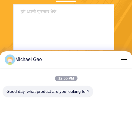
Michael Gao
भेजना
12:55 PM
Good day, what product are you looking for?
Haining FengCai Textile Co.,Ltd.
ensonlu@live.cn
86--13750792529