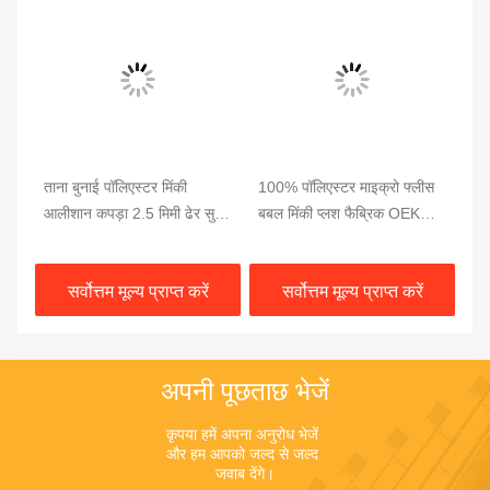
ताना बुनाई पॉलिएस्टर मिंकी
100% पॉलिएस्टर माइक्रो फ्लीस
खि
बो
आलीशान कपड़ा 2.5 मिमी ढेर सुपर
बबल मिंकी प्लश फैब्रिक OEKO
अश
सॉफ्ट
प्रमाणन:
खर
सर्वोत्तम मूल्य प्राप्त करें
सर्वोत्तम मूल्य प्राप्त करें
अपनी पूछताछ भेजें
कृपया हमें अपना अनुरोध भेजें 
और हम आपको जल्द से जल्द 
जवाब देंगे।