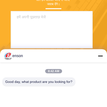
जवाब देंगे।
enson
भेजना
8:42 AM
Good day, what product are you looking for?
Haining FengCai Textile Co.,Ltd.