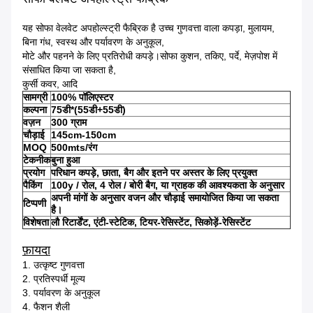
यह सोफा वेलवेट अपहोल्स्ट्री फैब्रिक है उच्च गुणवत्ता वाला कपड़ा, मुलायम,
बिना गंध, स्वस्थ और पर्यावरण के अनुकूल,
मोटे और पहनने के लिए प्रतिरोधी कपड़े।सोफा कुशन, तकिए, पर्दे, मेज़पोश में
संसाधित किया जा सकता है,
कुर्सी कवर, आदि
सामग्री
100% पॉलिएस्टर
कल्पना
75डी*(55डी+55डी)
वज़न
300 ग्राम
चौड़ाई
145cm-150cm
MOQ
500mts/रंग
टेकनीक
बुना हुआ
प्रयोग
परिधान कपड़े, छाता, बैग और इतने पर अस्तर के लिए प्रयुक्त
पैकिंग
100y / रोल, 4 रोल / बोरी बैग, या ग्राहक की आवश्यकता के अनुसार
अपनी मांगों के अनुसार वजन और चौड़ाई समायोजित किया जा सकता
टिप्पणी
है।
विशेषता
लौ रिटार्डेंट, एंटी-स्टेटिक, टियर-रेसिस्टेंट, सिकोड़ें-रेसिस्टेंट
फ़ायदा
1. उत्कृष्ट गुणवत्ता
2. प्रतिस्पर्धी मूल्य
3. पर्यावरण के अनुकूल
4. फैशन शैली