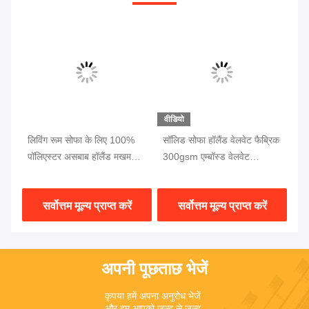
वीडियो
00%
लिविंग रूम सोफा के लिए 100%
सॉलिड सोफा हॉलैंड वेलवेट फैब्रिक
ता
पॉलिएस्टर असबाब हॉलैंड मखमली
300gsm एम्बॉस्ड वेलवेट
कप
कपड़ा
अपहोल्स्ट्री प्रिंट करें:
पॉ
सर्वोत्तम मूल्य प्राप्त करें
सर्वोत्तम मूल्य प्राप्त करें
अपनी पूछताछ भेजें
कृपया हमें अपना अनुरोध भेजें 
और हम आपको जल्द से जल्द 