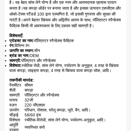
है। यह बेहद सांस लेने योग्य है और एक नरम और आरामदायक एहसास प्रदान
करता है।यह कपड़ा ऑर्डर पर बनाया जाता है और इसका उत्पादन एसजीएस और
ओको-टेक्स स्टैंडर्ड 100 द्वारा प्रमाणित है, जो इसकी गुणवत्ता और सुरक्षा की
गारंटी है।अपने बेहतर खिंचाव और अद्वितीय आराम के साथ, पॉलिएस्टर स्पैन्डेक्स
फैब्रिक किसी भी आवश्यकता के लिए एकदम सही सामग्री है।
विशेषताएँ:
प्रोडक्ट का नाम:
पॉलिएस्टर स्पैन्डेक्स फैब्रिक
रंग:
विभिन्न रंग
उत्पत्ति का स्थान:
चीन
ब्रांड का नाम:
OEM
सामग्री:
पॉलिएस्टर और स्पैन्डेक्स
विशेषता:
स्थैतिक रोधी, सांस लेने योग्य, पर्यावरण के अनुकूल, 4 तरह से खिंचाव
वाला कपड़ा, लाइक्रा कपड़ा, 4 तरह से खिंचाव वाला कपड़ा थोक, आदि।
तकनीकी मापदंड:
पैरामीटर
कीमत
शैली
कपड़ा
सामग्री
पॉलिएस्टर और स्पैन्डेक्स
घनत्व
32जी
वज़न
220 जीएसएम
उपयोग
परिधान, पोशाक, घरेलू कपड़ा, जूते, बैग, आदि।
चौड़ाई
58/60 इंच
विशेषता
स्थैतिक-विरोधी, सांस लेने योग्य, पर्यावरण-अनुकूल, आदि।
आपूर्ति
व्यवस्थित करो
प्रकार