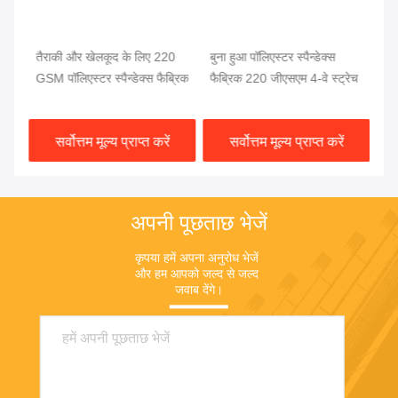
तैराकी और खेलकूद के लिए 220
बुना हुआ पॉलिएस्टर स्पैन्डेक्स
पॉल
स
GSM पॉलिएस्टर स्पैन्डेक्स फैब्रिक
फैब्रिक 220 जीएसएम 4-वे स्ट्रेच
स्
सर्वोत्तम मूल्य प्राप्त करें
सर्वोत्तम मूल्य प्राप्त करें
अपनी पूछताछ भेजें
कृपया हमें अपना अनुरोध भेजें 
और हम आपको जल्द से जल्द 
जवाब देंगे।