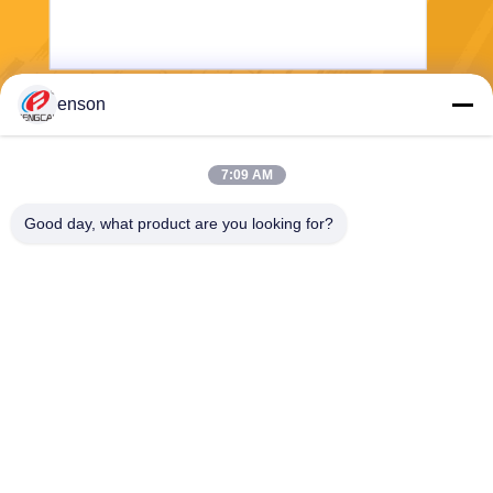
enson
भेजना
7:09 AM
Good day, what product are you looking for?
Haining FengCai Textile Co.,Ltd.
ensonlu@live.cn
86--13750792529
बिल्डिंग 8, नंबर 5 किंगचुआन रोड,
क्सीकियाओ टाउन, हेनिंग, झेजियांग,
चीन