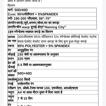
आदि में उपयोग किया जाता है।
विवरण
यार्न: 50D/40D
Com: 95%पॉलीस्टर + 5%SPANDEX
स्पीः 180-300 जीएसएम, 58"-70"
उपयोगःकपड़े,जूते,अस्तर,सोफा,घर का कपड़ा
उत्पत्तिःचीन warp बुनाई क्षेत्र"Haining City"
1इस स्पैन्डेक्स मखमल कपड़े का विवरण
300जीएसएम 95% पॉलिएस्टर 5% स्पैन्डेक्स कोरियाई वेलवेट स्ट्रेच
उत्पाद
का नाम
केएस वेलवेट वेलवेट वारप कपड़ा के लिए बुना हुआ वेलूर कपड़े
रचना
95% POLYESTER + 5% SPANDEX
रंग
अनुकूलित रंग
चौड़ाई
155 सेमी या आवश्यकता के अनुसार
वजन
220 ग्राम
ढेर की
0.5 मिमी या आवश्यकतानुसार
ऊँचाई
यार्न की
50D+40D
संख्या
एमओक्यू
300 किलो
रंगाई
पर्यावरणीय रंग
परीक्षण
एन, ओको-टेक्स मानक 100, एसजीएस, आरओएचएस
नमूना
A4 या आधा मीटर मुफ्त में दिया जाता है
नमूना
7 से 15 दिन
समय
रंग