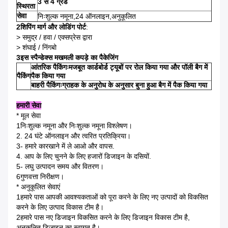
3 से 4 ग्रेड
स्थिरता
सेवा
निःशुल्क नमूना,24 ऑनलाइन,अनुकूलित
2शिपिंग मार्ग और लोडिंग पोर्ट
:
> समुद्र / हवा / एक्सप्रेस द्वारा
> शंघाई / निंगबो
3इस स्पैन्डेक्स मखमली कपड़े का पैकेजिंग
आंतरिक पैकिंगःमजबूत कार्डबोर्ड ट्यूबों पर रोल किया गया और पॉली बैग में
पैकिंग
पैक किया गया
बाहरी पैकिंगःग्राहक के अनुरोध के अनुसार बुना हुआ बैग में पैक किया गया
हमारी सेवा
* मूल सेवा
1निःशुल्क नमूना और निःशुल्क नमूना विश्लेषण।
2. 24 घंटे ऑनलाइन और त्वरित प्रतिक्रिया।
3- हमारे कारखाने में ले आओ और वापस.
4. आप के लिए चुनने के लिए हजारों डिजाइन के दसियों.
5- लघु उत्पादन समय और वितरण।
6गुणवत्ता निरीक्षण।
* अनुकूलित सेवाएं
1हमारे पास आपकी आवश्यकताओं को पूरा करने के लिए नए उत्पादों को विकसित
करने के लिए उत्पाद विकास टीम है।
2हमारे पास नए डिजाइन विकसित करने के लिए डिजाइन विकास टीम है,
अनुकूलित डिजाइन का स्वागत है।