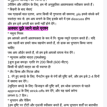
3पैकिंग और लोडिंग के लिए, हम भी अनुकूलित आवश्यकता स्वीकार करते हैं।
* बिक्री के बाद सेवाएं
जब ग्राहकों माल प्राप्त, अगर किसी भी गुणवत्ता की समस्या, pls हमसे संपर्क करें
स्वतंत्र रूप से. हम आप बनाने के लिए इसके बारे में एक disscuss होगा
और हम इसे अगली बार कभी नहीं होने देंगे।
अक्सर पूछे जाने वाले प्रश्न
* नमूना नियम
हम आपको अपनी आवश्यकता के रूप में निः शुल्क नमूने प्रदान करते हैं। यदि
आप पहली बार हमारे साथ सहयोग करते हैं, तो डाक का भुगतान किया जाना
चाहिए
जब आप ऑर्डर करते हैं, तो हम इसे आपको वापस भेज देंगे।
* न्यूनतम आदेश मात्रा (एमओक्यू)
1बुना हुआ कपड़ाः प्रति रंग 200 किलो (600 मीटर)
किसी भी छोटी मात्रा का भी स्वागत है!
* लैप डिप्स और स्टिक ऑफ
1. रंगे हुए कपड़े के लिए: पैनटोन बुक से रंगों की पुष्टि करें, और हम इसे 2-4 दिनों
में समाप्त कर देंगे।
2मुद्रित कपड़े के लिएः डिजाइन की पुष्टि करें, हम थोक उत्पादन से पहले
approral के लिए strick-offs कर देंगे, और यह खर्च करेगा
लगभग 5-7 दिन।
* भुगतान और पैकिंग
1हम दृष्टि पर टीटी और एल/सी स्वीकार करते हैं, अन्य भुगतान शर्तों पर बातचीत