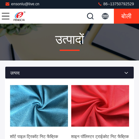
ensonlu@live.cn
86--13750792529
बोली
उत्पादों
उत्पाद
शॉर्ट पाइल ट्रिकॉट निट फैब्रिक
शाइन पॉलिस्टर ट्राईकोट निट फैब्रिक