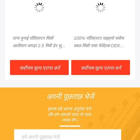
ताना बुनाई पॉलिएस्टर मिंकी
100% पॉलिएस्टर माइक्रो फ्लीस
खि
ो
आलीशान कपड़ा 2.5 मिमी ढेर सुपर
बबल मिंकी प्लश फैब्रिक OEKO
अश
सॉफ्ट
प्रमाणन:
खर
सर्वोत्तम मूल्य प्राप्त करें
सर्वोत्तम मूल्य प्राप्त करें
अपनी पूछताछ भेजें
कृपया हमें अपना अनुरोध भेजें 
और हम आपको जल्द से जल्द 
जवाब देंगे।