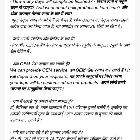
· How many days will sample be finished?
· कितने दिनों में नमूना
खत्म हो जाएगा?
And what about bulk production lead time?
और
थोक उत्पादन नेतृत्व समय के बारे में क्या?
नमूना नेतृत्व समय के बारे में 7 दिनों का है, थोक उत्पादन का नेतृत्व समय आपके
आदेश द्वारा तय किया जाता है, यह आमतौर पर लगभग 25 दिनों का होता है।
· कैसे अपनी पैकेजिंग और शिपिंग के बारे में?
अंदर और प्लास्टिक बैग के अंदर या ग्राहकों के अनुरोध के अनुसार ट्यूबों के साथ
रोल पैकिंग में।
· आप OEM सेवा प्रदान कर सकते हैं?
We can provide OEM service.
हम OEM सेवा प्रदान कर सकते हैं।
It
will depend on your requests;
यह आपके अनुरोधों पर निर्भर करेगा;
your logo will be customized on our products.
अपने लोगो हमारे
उत्पादों पर अनुकूलित किया जाएगा।
· क्या मैं आपसे ग्रे कपड़ा मंगवा सकता हूँ?
हाँ, निश्चित रूप से, हमारे कारखाने में 120 परिपत्र बुनाई मशीनें हैं, इसलिए हम
आपको प्रतिस्पर्धी मूल्य के साथ कई अलग-अलग प्रकार के बुनना ग्रे कपड़े
प्रदान कर सकते हैं।
· यदि हम आदेश देते हैं तो भुगतान अवधि क्या है?
टी / टी, एल / सी नजर में, ALIPAY, वेस्टर्न यूनियन स्वीकार किए जाते हैं।