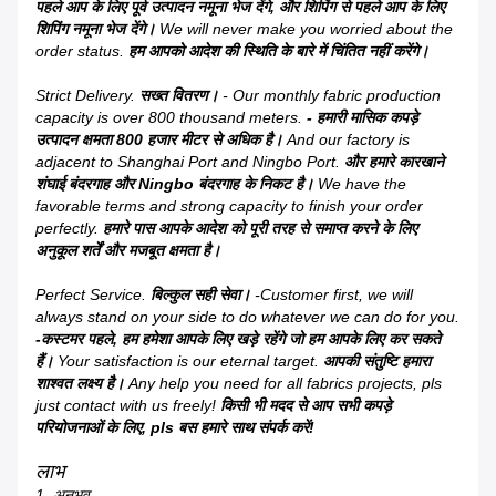
पहले आप के लिए पूर्व उत्पादन नमूना भेज देंगे, और शिपिंग से पहले आप के लिए
शिपिंग नमूना भेज देंगे।
We will never make you worried about the
order status.
हम आपको आदेश की स्थिति के बारे में चिंतित नहीं करेंगे।
Strict Delivery.
सख्त वितरण।
- Our monthly fabric production
capacity is over 800 thousand meters.
- हमारी मासिक कपड़े
उत्पादन क्षमता 800 हजार मीटर से अधिक है।
And our factory is
adjacent to Shanghai Port and Ningbo Port.
और हमारे कारखाने
शंघाई बंदरगाह और Ningbo बंदरगाह के निकट है।
We have the
favorable terms and strong capacity to finish your order
perfectly.
हमारे पास आपके आदेश को पूरी तरह से समाप्त करने के लिए
अनुकूल शर्तें और मजबूत क्षमता है।
Perfect Service.
बिल्कुल सही सेवा।
-Customer first, we will
always stand on your side to do whatever we can do for you.
-कस्टमर पहले, हम हमेशा आपके लिए खड़े रहेंगे जो हम आपके लिए कर सकते
हैं।
Your satisfaction is our eternal target.
आपकी संतुष्टि हमारा
शाश्वत लक्ष्य है।
Any help you need for all fabrics projects, pls
just contact with us freely!
किसी भी मदद से आप सभी कपड़े
परियोजनाओं के लिए, pls बस हमारे साथ संपर्क करें!
लाभ
1. अनुभव