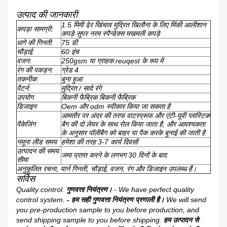
उत्पाद की जानकारी
1.5 मिमी ढेर खिंचाव मुद्रित खिलौना के लिए मिंकी आलीशान
कपड़ा सामग्री:
कपड़े सुपर नरम स्पैन्डेक्स मखमली कपड़े
धागे की गिनती:
75 डी
चौड़ाई:
60 इंच
वजन:
250gsm या ग्राहक reuqest के रूप में
रंग की पकड़न:
ग्रेड 4
तकनीक:
बुना हुआ
पैटर्न:
मुद्रित / सादे रंगे
उपयोग
बिकनी फैब्रिक बिकनी फैब्रिक
डिजाइन
Oem और odm स्वीकार किया जा सकता है
आमतौर पर अंदर की तरफ वाटरप्रूफ और एंटी-यूवी प्लास्टिक
पैकेजिंग
बैग की दो लेयर के साथ रोल किया जाता है, और आवश्यकता
के अनुसार पॉलीबैग को बाहर या पैक करके बुनाई की जाती है
नमूना लीड समय
हमेशा की तरह 3-7 कार्य दिवसों
उत्पादन की समय
जमा प्राप्त करने के लगभग 30 दिनों के बाद
सीमा
अनुकूलित रचना, यार्न गिनती, चौड़ाई, वजन, रंग और डिजाइन उपलब्ध हैं।
सर्विस
Quality control.
गुणवत्ता नियंत्रण।
- We have perfect quality
control system.
- हम सही गुणवत्ता नियंत्रण प्रणाली है।
We will send
you pre-production sample to you before production, and
send shipping sample to you before shipping.
हम उत्पादन से