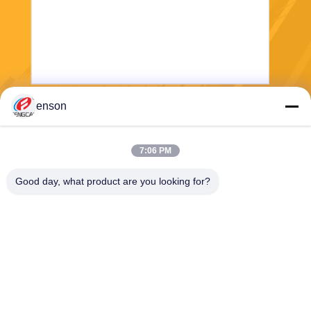
enson
भेजना
7:06 PM
Good day, what product are you looking for?
Haining FengCai Textile Co.,Ltd.
ensonlu@live.cn
86--13750792529
बिल्डिंग 8, नंबर 5 किंगचुआन रोड,
क्सीकियाओ टाउन, हेनिंग, झेजियांग,